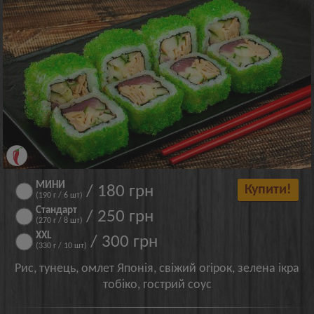
МИНИ
/ 180 грн
Купити!
(190 г / 6 шт)
Стандарт
/ 250 грн
(270 г / 8 шт)
XXL
/ 300 грн
(330 г / 10 шт)
Рис, тунець, омлет Японія, свіжий огірок, зелена ікра
тобіко, гострий соус