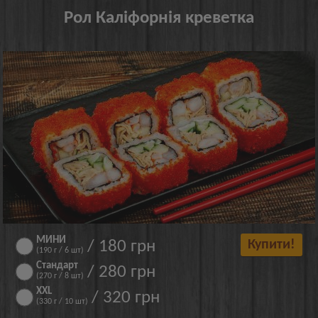
Рол Каліфорнія креветка
МИНИ
/ 180 грн
Купити!
(190 г / 6 шт)
Стандарт
/ 280 грн
(270 г / 8 шт)
XXL
/ 320 грн
(330 г / 10 шт)