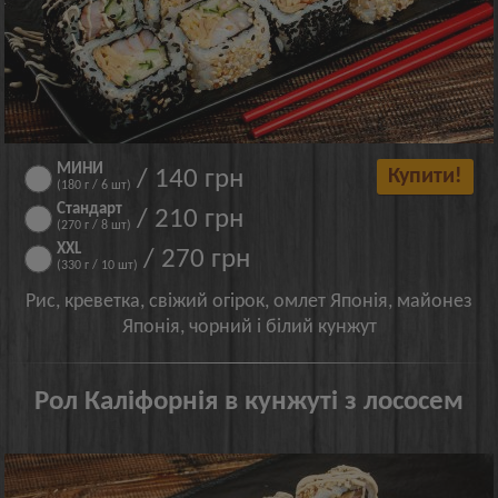
МИНИ
/ 140 грн
Купити!
(180 г / 6 шт)
Стандарт
/ 210 грн
(270 г / 8 шт)
XXL
/ 270 грн
(330 г / 10 шт)
Рис, креветка, свіжий огірок, омлет Японія, майонез
Японія, чорний і білий кунжут
Рол Каліфорнія в кунжуті з лососем