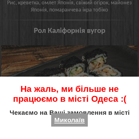
Рис, креветка, омлет Японія, свіжий огірок, майонез
Японія, помаранчева ікра тобіко
Рол Каліфорнія вугор
На жаль, ми більше не
працюємо в місті Одеса :(
Чекаємо на Ваші замовлення в місті
Миколаїв
МИНИ