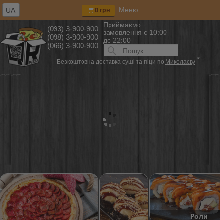
Меню
UA
0 грн
Приймаємо
(093) 3-900-900
замовлення
с 10:00
(098) 3-900-900
до 22:00
(066) 3-900-900
Искать:
ПОИСК
*
Безкоштовна доставка суші та піци по
Миколаєву
Роли