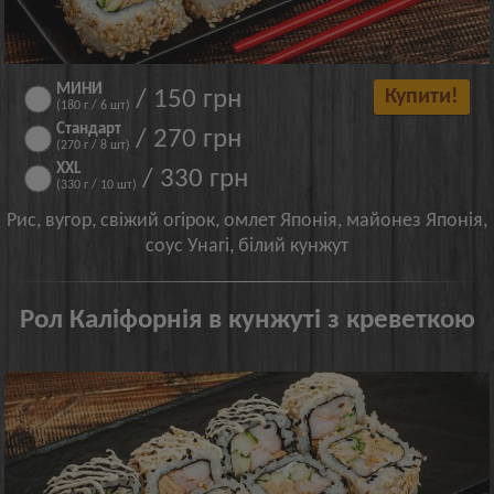
МИНИ
/ 150 грн
Купити!
(180 г / 6 шт)
Стандарт
/ 270 грн
(270 г / 8 шт)
XXL
/ 330 грн
(330 г / 10 шт)
Рис, вугор, свіжий огірок, омлет Японія, майонез Японія,
соус Унагі, білий кунжут
Рол Каліфорнія в кунжуті з креветкою