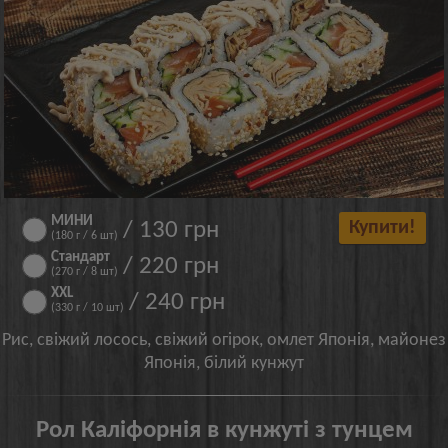
МИНИ
/ 130 грн
Купити!
(180 г / 6 шт)
Стандарт
/ 220 грн
(270 г / 8 шт)
XXL
/ 240 грн
(330 г / 10 шт)
Рис, свіжий лосось, свіжий огірок, омлет Японія, майонез
Японія, білий кунжут
Рол Каліфорнія в кунжуті з тунцем