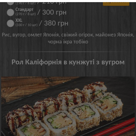
/ 210 грн
Купити!
(190 г / 6 шт)
Стандарт
/ 300 грн
(270 г / 8 шт)
XXL
/ 380 грн
(330 г / 10 шт)
Рис, вугор, омлет Японія, свіжий огірок, майонез Японія,
чорна ікра тобіко
Рол Каліфорнія в кунжуті з вугром