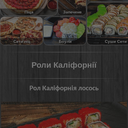
Піца
Запечене
Суши Сети
Сети піц
Боули
Роли Каліфорнії
Рол Каліфорнія лосось