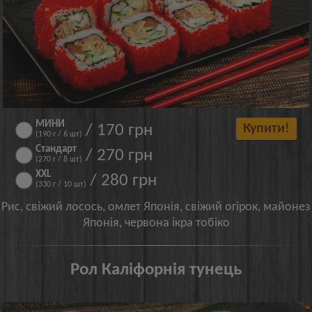
МИНИ
/ 170 грн
Купити!
(190 г / 6 шт)
Стандарт
/ 270 грн
(270 г / 8 шт)
XXL
/ 280 грн
(330 г / 10 шт)
Рис, свіжий лосось, омлет Японія, свіжий огірок, майонез
Японія, червона ікра тобіко
Рол Каліфорнія тунець