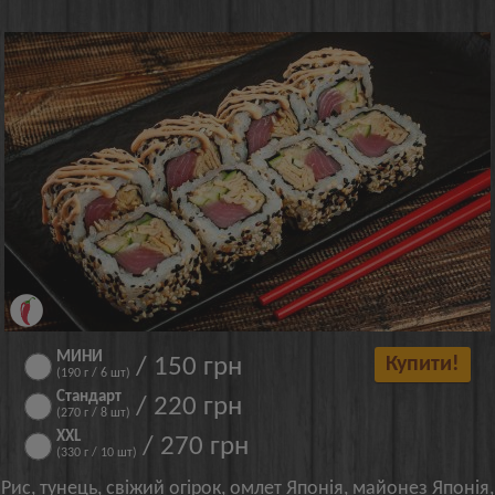
МИНИ
/ 150 грн
Купити!
(190 г / 6 шт)
Стандарт
/ 220 грн
(270 г / 8 шт)
XXL
/ 270 грн
(330 г / 10 шт)
Рис, тунець, свіжий огірок, омлет Японія, майонез Японія,